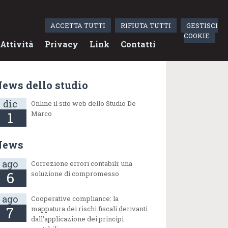
ACCETTA TUTTI
RIFIUTA TUTTI
GESTISCI
COOKIE
Attività
Privacy
Link
Contatti
ews dello studio
dic
Online il sito web dello Studio De
1
Marco
News
ago
Correzione errori contabili: una
6
soluzione di compromesso
ago
Cooperative compliance: la
7
mappatura dei rischi fiscali derivanti
dall'applicazione dei principi