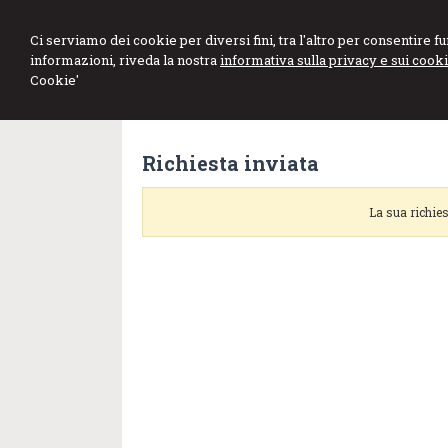
DE MARCO GE
Ci serviamo dei cookie per diversi fini, tra l'altro per consentire 
informazioni, riveda la nostra
informativa sulla privacy e sui cooki
Studio di Consulenza Fiscale e d
Cookie'
Richiesta inviata
La sua richies