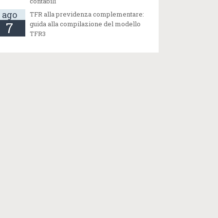
contabili
ago
TFR alla previdenza complementare:
7
guida alla compilazione del modello
TFR3