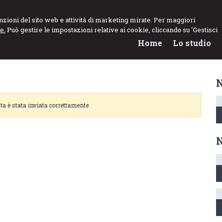
NNARO
funzioni del sito web e attività di marketing mirate. Per maggiori
e.
Può gestire le impostazioni relative ai cookie, cliccando su 'Gestisci
el Lavoro
Home
Lo studio
N
ta è stata inviata correttamente