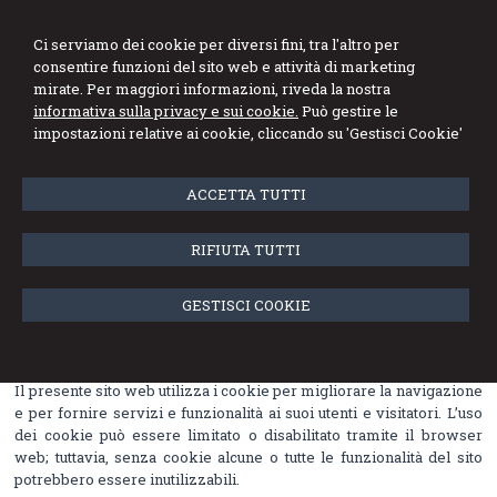
DE MARCO GENNARO
Ci serviamo dei cookie per diversi fini, tra l'altro per
consentire funzioni del sito web e attività di marketing
Studio di Consulenza Fiscale e del Lavoro
mirate. Per maggiori informazioni, riveda la nostra
informativa sulla privacy e sui cookie.
Può gestire le
Menu
impostazioni relative ai cookie, cliccando su 'Gestisci Cookie'
Cookie Policy
ACCETTA TUTTI
Cosa sono i cookie e come li usiamo
RIFIUTA TUTTI
Un “
cookie”
è un file di testo che viene memorizzato su computer,
tablet, telefoni cellulari e su qualunque dispositivo utilizzato per
GESTISCI COOKIE
navigare in Internet, dove viene memorizzato per essere poi
ritrasmesso agli stessi siti alla successiva visita dello stesso
utente.
Il presente sito web utilizza i cookie per migliorare la navigazione
e per fornire servizi e funzionalità ai suoi utenti e visitatori. L’uso
dei cookie può essere limitato o disabilitato tramite il browser
web; tuttavia, senza cookie alcune o tutte le funzionalità del sito
potrebbero essere inutilizzabili.