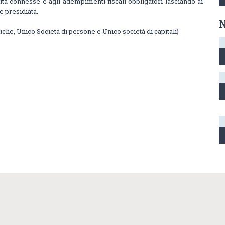
vità connesse e agli adempimenti fiscali obbligatori lasciando ai
e presidiata.
siche, Unico Società di persone e Unico società di capitali)