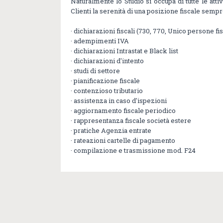
Naturalmente lo Studio si occupa di tutte le atti
Clienti la serenità di una posizione fiscale sempr
· dichiarazioni fiscali (730, 770, Unico persone fi
· adempimenti IVA
· dichiarazioni Intrastat e Black list
· dichiarazioni d'intento
· studi di settore
· pianificazione fiscale
· contenzioso tributario
· assistenza in caso d'ispezioni
· aggiornamento fiscale periodico
· rappresentanza fiscale società estere
· pratiche Agenzia entrate
· rateazioni cartelle di pagamento
· compilazione e trasmissione mod. F24