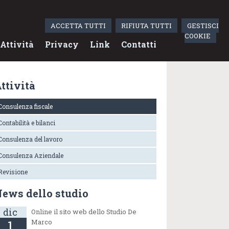
ACCETTA TUTTI
RIFIUTA TUTTI
GESTISCI
COOKIE
Attività
Privacy
Link
Contatti
ttività
Consulenza fiscale
Contabilità e bilanci
Consulenza del lavoro
Consulenza Aziendale
Revisione
ews dello studio
dic
Online il sito web dello Studio De
1
Marco