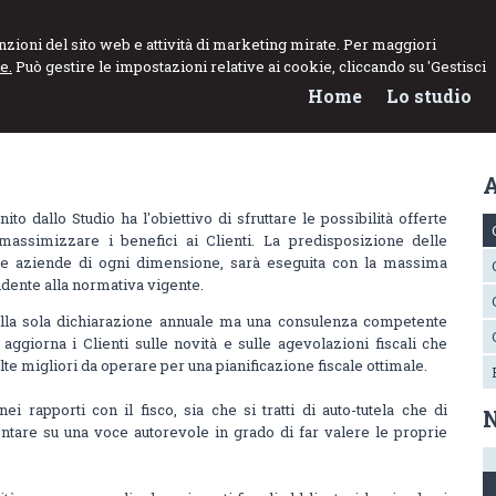
NNARO
funzioni del sito web e attività di marketing mirate. Per maggiori
e.
Può gestire le impostazioni relative ai cookie, cliccando su 'Gestisci
el Lavoro
Home
Lo studio
A
nito dallo Studio ha l'obiettivo di sfruttare le possibilità offerte
 massimizzare i benefici ai Clienti. La predisposizione delle
er le aziende di ogni dimensione, sarà eseguita con la massima
ente alla normativa vigente.
o alla sola dichiarazione annuale ma una consulenza competente
 aggiorna i Clienti sulle novità e sulle agevolazioni fiscali che
elte migliori da operare per una pianificazione fiscale ottimale.
nei rapporti con il fisco, sia che si tratti di auto-tutela che di
N
ontare su una voce autorevole in grado di far valere le proprie