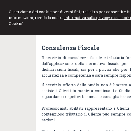
DE MARCO GE
Ci serviamo dei cookie per diversi fini, tra l'altro per consentire 
informazioni, riveda la nostra
informativa sulla privacy e sui cooki
Studio di Consulenza Fiscale e d
Cookie'
Consulenza Fiscale
Il servizio di consulenza fiscale e tributaria for
dall'applicazione della normativa fiscale per
dichiarazioni fiscali, sia per i privati che p
accuratezza e competenza e sarà sempre rispond
Il servizio offerto dallo Studio non è limitat
assiste i Clienti in maniera continua. Lo Studio
riguardano i rispettivi business e consiglia le sc
Professionisti abilitati rappresentano i Clienti 
contenzioso tributario il Cliente può sempre c
ragioni.