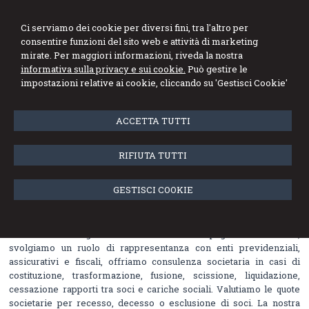
DE MARCO GENNARO
Ci serviamo dei cookie per diversi fini, tra l'altro per
consentire funzioni del sito web e attività di marketing
Studio di Consulenza Fiscale e del Lavoro
mirate. Per maggiori informazioni, riveda la nostra
informativa sulla privacy e sui cookie.
Può gestire le
Menu
impostazioni relative ai cookie, cliccando su 'Gestisci Cookie'
Lo studio
ACCETTA TUTTI
Il nostro Studio fornisce consulenza ed assistenza contabile fiscale
RIFIUTA TUTTI
e gestionale, in particolar modo ci occupiamo di tenuta contabilità
ordinaria, semplificata, forfait,
gestione fatture elettroniche
,
dichiarazioni fiscali, contenzioso tributario, ricorsi, concordati,
GESTISCI COOKIE
autotutela, conciliazioni, eredità, successioni, divisioni
patrimoniali.
Oltre a ciò eseguiamo l'elaborazione di paghe e contributi,
svolgiamo un ruolo di rappresentanza con enti previdenziali,
assicurativi e fiscali, offriamo consulenza societaria in casi di
costituzione, trasformazione, fusione, scissione, liquidazione,
cessazione rapporti tra soci e cariche sociali. Valutiamo le quote
societarie per recesso, decesso o esclusione di soci. La nostra