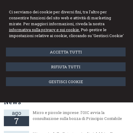
DE MARCO GENNARO
Ci serviamo dei cookie per diversi fini, tra l'altro per
consentire funzioni del sito web e attività di marketing
Studio di Consulenza Fiscale e del Lavoro
mirate. Per maggiori informazioni, riveda la nostra
informativa sulla privacy e sui cookie.
Può gestire le
Menu
impostazioni relative ai cookie, cliccando su 'Gestisci Cookie'
Paghe On Line
ACCETTA TUTTI
News dello studio
RIFIUTA TUTTI
dic
Online il sito web dello Studio De Marco
GESTISCI COOKIE
1
News
ago
Micro e piccole imprese: l'OIC avvia la
7
consultazione sulla bozza di Principio Contabile