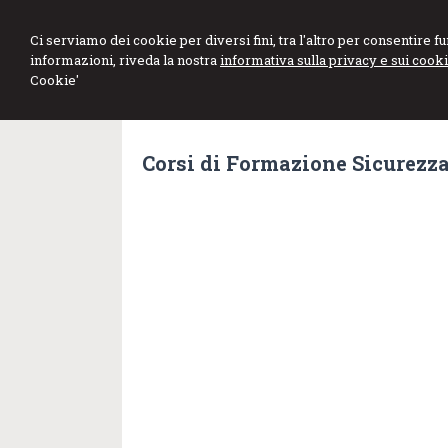
DE MARCO GE
Ci serviamo dei cookie per diversi fini, tra l'altro per consentire 
informazioni, riveda la nostra
informativa sulla privacy e sui cooki
Studio di Consulenza Fiscale e d
Cookie'
Corsi di Formazione Sicurezz