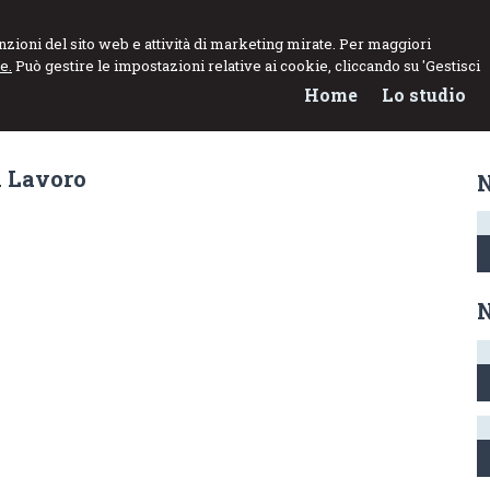
NNARO
funzioni del sito web e attività di marketing mirate. Per maggiori
e.
Può gestire le impostazioni relative ai cookie, cliccando su 'Gestisci
el Lavoro
Home
Lo studio
a Lavoro
N