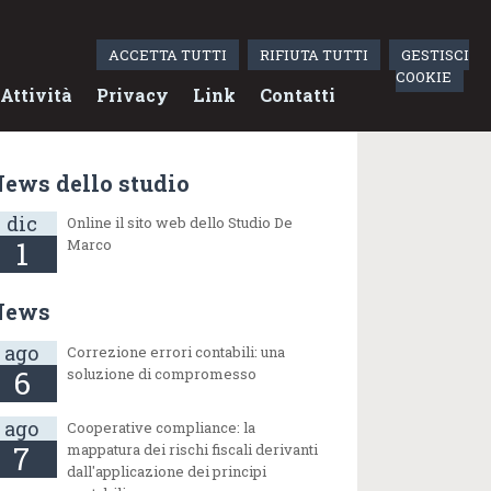
ACCETTA TUTTI
RIFIUTA TUTTI
GESTISCI
COOKIE
Attività
Privacy
Link
Contatti
ews dello studio
dic
Online il sito web dello Studio De
1
Marco
News
ago
Correzione errori contabili: una
6
soluzione di compromesso
ago
Cooperative compliance: la
7
mappatura dei rischi fiscali derivanti
dall'applicazione dei principi